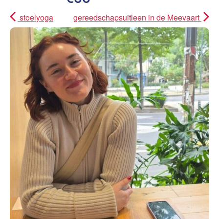
stoelyoga
gereedschapsuitleen in de Meevaart