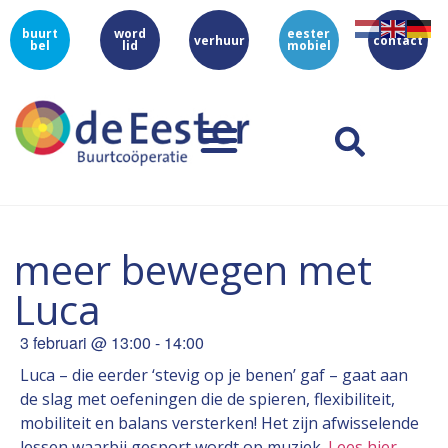
buurt
word
eester
verhuur
contact
bel
lid
mobiel
meer bewegen met
Luca
3 februari
@
13:00
-
14:00
Luca – die eerder ‘stevig op je benen’ gaf – gaat aan
de slag met oefeningen die de spieren, flexibiliteit,
mobiliteit en balans versterken! Het zijn afwisselende
lessen waarbij gesport wordt op muziek.
Lees hier