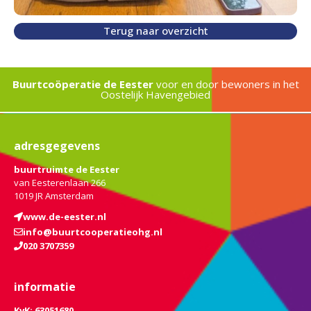
Terug naar overzicht
Buurtcoöperatie de Eester
voor en door bewoners in het
Oostelijk Havengebied
adresgegevens
buurtruimte de Eester
van Eesterenlaan 266
1019 JR Amsterdam
www.de-eester.nl
info@buurtcooperatieohg.nl
020 3707359
informatie
KvK: 63051680