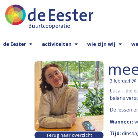
de Eester
activiteiten
wie zijn wij
wa
mee
3 februari
@
Luca – die e
balans verst
De lessen e
Wanneer:
we
Tijd:
dinsdag
Terug naar overzicht