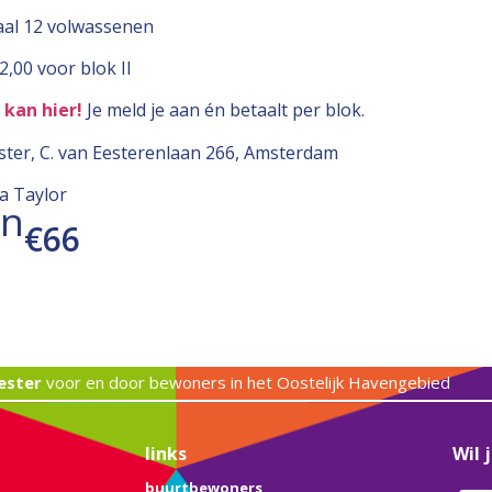
al 12 volwassenen
2,00 voor blok II
kan hier
!
Je meld je aan én betaalt per blok.
ster, C. van Eesterenlaan 266, Amsterdam
a Taylor
en
€66
ester
voor en door bewoners in het Oostelijk Havengebied
links
Wil 
buurtbewoners