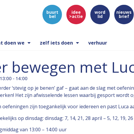
buurt
idee
word
nieuws
bel
>actie
lid
brief
t doen we
zelf iets doen
verhuur
r bewegen met Lu
13:00
-
14:00
erder ‘stevig op je benen’ gaf – gaat aan de slag met oefeninge
erken! Het zijn afwisselende lessen waarbij gesport wordt 
n oefeningen zijn toegankelijk voor iedereen en past Luca a
kelijks op dinsdag: dinsdag: 7, 14, 21, 28 april – 5, 12, 19, 26 
middag van 13:00 – 14:00 uur