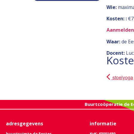
Wie:
maxima
Kosten:
:
€7
Aanmelden 
Waar:
de Ee
Docent:
Luc
Kost
stoelyoga
Buurtcoöperatie de E
adresgegevens
informatie
buurtruimte de Eester
KvK: 63051680