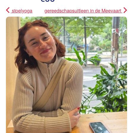
stoelyoga
gereedschapsuitleen in de Meevaart