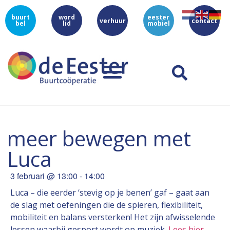
buurt
word
eester
verhuur
contact
bel
lid
mobiel
meer bewegen met
Luca
3 februari
@
13:00
-
14:00
Luca – die eerder ‘stevig op je benen’ gaf – gaat aan
de slag met oefeningen die de spieren, flexibiliteit,
mobiliteit en balans versterken! Het zijn afwisselende
lessen waarbij gesport wordt op muziek.
Lees hier