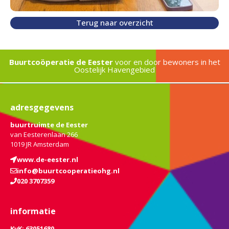
Terug naar overzicht
Buurtcoöperatie de Eester
voor en door bewoners in het
Oostelijk Havengebied
adresgegevens
buurtruimte de Eester
van Eesterenlaan 266
1019 JR Amsterdam
www.de-eester.nl
info@buurtcooperatieohg.nl
020 3707359
informatie
KvK: 63051680