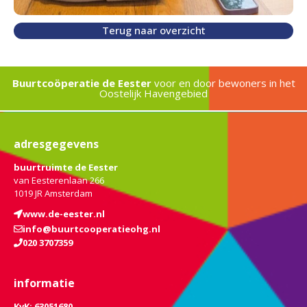
Terug naar overzicht
Buurtcoöperatie de Eester
voor en door bewoners in het
Oostelijk Havengebied
adresgegevens
buurtruimte de Eester
van Eesterenlaan 266
1019 JR Amsterdam
www.de-eester.nl
info@buurtcooperatieohg.nl
020 3707359
informatie
KvK: 63051680