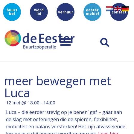
buurt
word
eester
verhuur
contact
bel
lid
mobiel
meer bewegen met
Luca
12 mei
@
13:00
-
14:00
Luca – die eerder ‘stevig op je benen’ gaf – gaat aan
de slag met oefeningen die de spieren, flexibiliteit,
mobiliteit en balans versterken! Het zijn afwisselende
lessen waarbij gesport wordt op muziek.
Lees hier