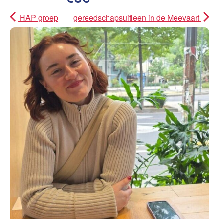
HAP groep
gereedschapsuitleen in de Meevaart