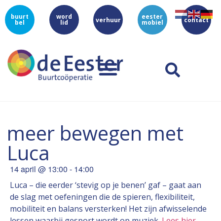
buurt
word
eester
verhuur
contact
bel
lid
mobiel
meer bewegen met
Luca
14 april
@
13:00
-
14:00
Luca – die eerder ‘stevig op je benen’ gaf – gaat aan
de slag met oefeningen die de spieren, flexibiliteit,
mobiliteit en balans versterken! Het zijn afwisselende
lessen waarbij gesport wordt op muziek.
Lees hier