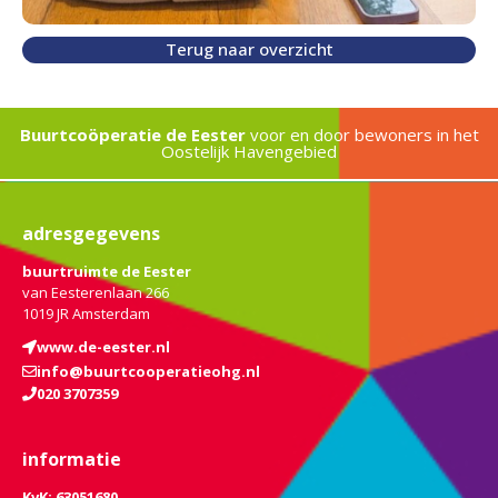
Terug naar overzicht
Buurtcoöperatie de Eester
voor en door bewoners in het
Oostelijk Havengebied
adresgegevens
buurtruimte de Eester
van Eesterenlaan 266
1019 JR Amsterdam
www.de-eester.nl
info@buurtcooperatieohg.nl
020 3707359
informatie
KvK: 63051680