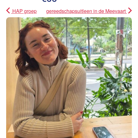
HAP groep
gereedschapsuitleen in de Meevaart