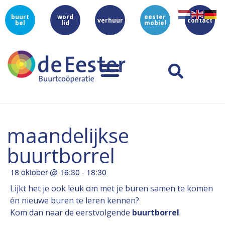
buurt
word
eester
verhuur
contact
bel
lid
mobiel
maandelijkse
buurtborrel
18 oktober
@
16:30
-
18:30
Lijkt het je ook leuk om met je buren samen te komen
én nieuwe buren te leren kennen?
Kom dan naar de eerstvolgende
buurtborrel
.