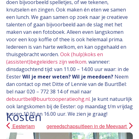
doen bijvoorbeeld spelletjes, of we tekenen,
knutselen en zingen. Ook maken én eten we samen
een lunch. We gaan samen op zoek naar je creatieve
talenten of gaan bijvoorbeeld aan de slag met het
maken van een fotoboek. Alleen even langskomen
voor een kop koffie of thee is ook helemaal prima.
Iedereen is van harte welkom, en kan opgehaald en
thuisgebracht worden.
Ook (hulp)koks en
(assistent)begeleiders zijn welkom
. wanneer:
dinsdagochtend tijd: van 11.00 – 14.00 uur waar: in de
Eester
Wil je meer weten? Wil je meedoen?
Neem
dan contact op met Ditte of Lennie van de BuurtBel:
bel naar 020 – 772 38 14 of mail naar
debuurtbel@buurtcooperatieohg.nl
. Je kunt natuurlijk
ook langskomen bij de Eester: op maandag t/m vrijdag
Kosten
tussen 10.00 en 16.00 uur. We zien je graag!
Eesterjam
gereedschapsuitleen in de Meevaart