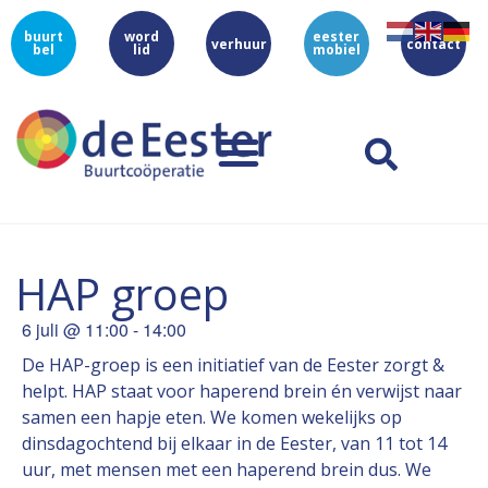
buurt
word
eester
verhuur
contact
bel
lid
mobiel
HAP groep
6 juli
@
11:00
-
14:00
De HAP-groep is een initiatief van de Eester zorgt &
helpt. HAP staat voor haperend brein én verwijst naar
samen een hapje eten. We komen wekelijks op
dinsdagochtend bij elkaar in de Eester, van 11 tot 14
uur, met mensen met een haperend brein dus. We