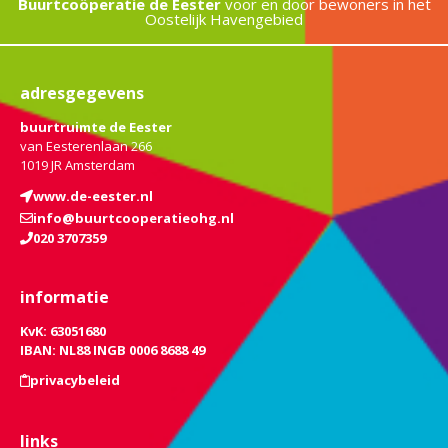
Buurtcoöperatie de Eester
voor en door bewoners in het
Oostelijk Havengebied
adresgegevens
buurtruimte de Eester
van Eesterenlaan 266
1019 JR Amsterdam
www.de-eester.nl
info@buurtcooperatieohg.nl
020 3707359
informatie
KvK: 63051680
IBAN: NL88 INGB 0006 8688 49
privacybeleid
links