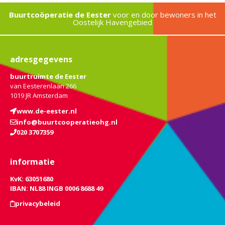
Buurtcoöperatie de Eester
voor en door bewoners in het
Oostelijk Havengebied
adresgegevens
buurtruimte de Eester
van Eesterenlaan 266
1019 JR Amsterdam
www.de-eester.nl
info@buurtcooperatieohg.nl
020 3707359
informatie
KvK: 63051680
IBAN: NL88 INGB 0006 8688 49
privacybeleid