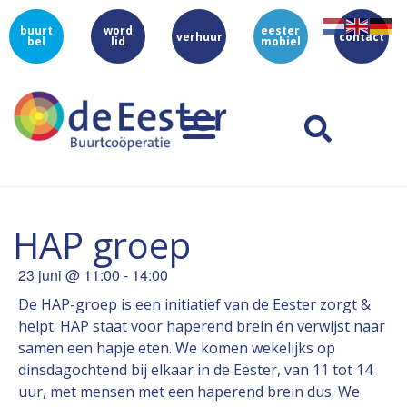
buurt
word
eester
verhuur
contact
bel
lid
mobiel
HAP groep
23 juni
@
11:00
-
14:00
De HAP-groep is een initiatief van de Eester zorgt &
helpt. HAP staat voor haperend brein én verwijst naar
samen een hapje eten. We komen wekelijks op
dinsdagochtend bij elkaar in de Eester, van 11 tot 14
uur, met mensen met een haperend brein dus. We