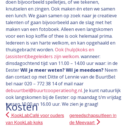
doen bijvoorbeeld spelletjes, of we tekenen,
knutselen en zingen. Ook maken én eten we samen
een lunch. We gaan samen op zoek naar je creatieve
talenten of gaan bijvoorbeeld aan de slag met het
maken van een fotoboek. Alleen even langskomen
voor een kop koffie of thee is ook helemaal prima.
Iedereen is van harte welkom, en kan opgehaald en
thuisgebracht worden.
Ook (hulp)koks en
(assistent)begeleiders zijn welkom
. wanneer:
dinsdagochtend tijd: van 11.00 – 14.00 uur waar: in de
Eester
Wil je meer weten? Wil je meedoen?
Neem
dan contact op met Ditte of Lennie van de BuurtBel:
bel naar 020 – 772 38 14 of mail naar
debuurtbel@buurtcooperatieohg.nl
. Je kunt natuurlijk
ook langskomen bij de Eester: op maandag t/m vrijdag
Kosten
tussen 10.00 en 16.00 uur. We zien je graag!
KookLabCafé voor ouders
gereedschapsuitleen in
van KookLab koks
de Meevaart