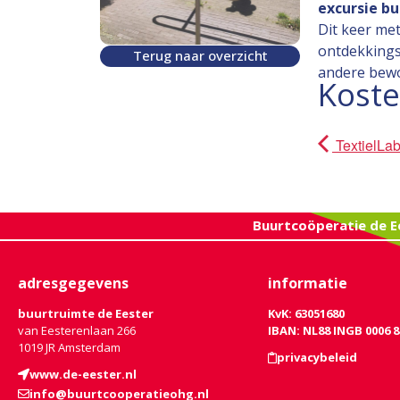
excursie b
Dit keer me
ontdekkings
Terug naar overzicht
andere bewo
Kost
TextielLab
Buurtcoöperatie de E
adresgegevens
informatie
buurtruimte de Eester
KvK: 63051680
van Eesterenlaan 266
IBAN: NL88 INGB 0006 8
1019 JR Amsterdam
privacybeleid
www.de-eester.nl
info@buurtcooperatieohg.nl