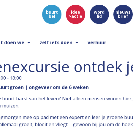
buurt
idee
word
nieuws
bel
>actie
lid
brief
t doen we
zelf iets doen
verhuur
nexcursie ontdek j
:00
-
13:00
buurtgroen | ongeveer om de 6 weken
je buurt barst van het leven? Niet alleen mensen wonen hier,
ermuizen.
gmorgen mee op pad met een expert en leer je groene buu
allemaal groeit, bloeit en vliegt – gewoon bij jou om de hoek