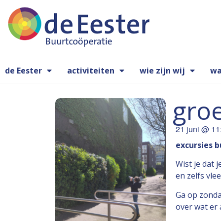
de Eester
activiteiten
wie zijn wij
wa
groe
21 juni
@
11
excursies 
Wist je dat 
en zelfs vle
Ga op zonda
over wat er 