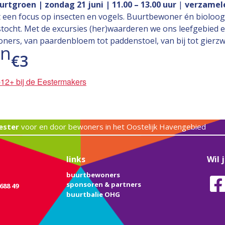
uurtgroen |
zondag 21 juni | 11.00 – 13.00 uur
|
verzamele
t een focus op insecten en vogels. Buurtbewoner én bioloo
tocht. Met de excursies (her)waarderen we ons leefgebied 
ners, van paardenbloem tot paddenstoel, van bij tot gierzw
en
€3
12+ bij de Eestermakers
ester
voor en door bewoners in het Oostelijk Havengebied
links
Wil 
buurtbewoners
sponsoren & partners
688 49
buurtbalie OHG