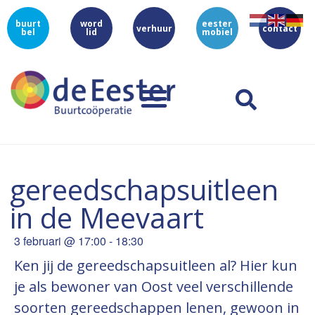
buurt
word
eester
verhuur
contact
bel
lid
mobiel
gereedschapsuitleen
in de Meevaart
3 februari
@
17:00
-
18:30
Ken jij de gereedschapsuitleen al? Hier kun
je als bewoner van Oost veel verschillende
soorten gereedschappen lenen, gewoon in