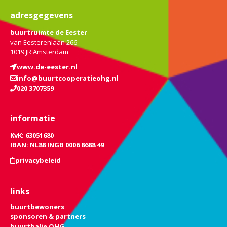
adresgegevens
buurtruimte de Eester
van Eesterenlaan 266
1019 JR Amsterdam
www.de-eester.nl
info@buurtcooperatieohg.nl
020 3707359
informatie
KvK: 63051680
IBAN: NL88 INGB 0006 8688 49
privacybeleid
links
buurtbewoners
sponsoren & partners
buurtbalie OHG