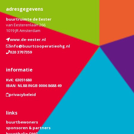
adresgegevens
buurtruimte de Eester
van Eesterenlaan 266
1019 JR Amsterdam
www.de-eester.nl
info@buurtcooperatieohg.nl
020 3707359
informatie
KvK: 63051680
IBAN: NL88 INGB 0006 8688 49
privacybeleid
links
buurtbewoners
sponsoren & partners
buurtbalie OHG