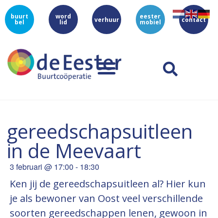
buurt
word
eester
verhuur
contact
bel
lid
mobiel
gereedschapsuitleen
in de Meevaart
3 februari
@
17:00
-
18:30
Ken jij de gereedschapsuitleen al? Hier kun
je als bewoner van Oost veel verschillende
soorten gereedschappen lenen, gewoon in