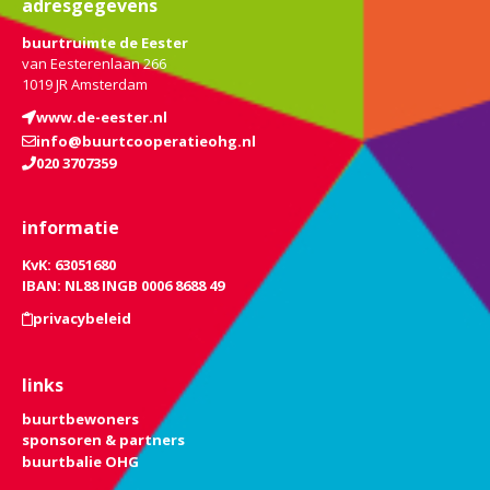
adresgegevens
buurtruimte de Eester
van Eesterenlaan 266
1019 JR Amsterdam
www.de-eester.nl
info@buurtcooperatieohg.nl
020 3707359
informatie
KvK: 63051680
IBAN: NL88 INGB 0006 8688 49
privacybeleid
links
buurtbewoners
sponsoren & partners
buurtbalie OHG