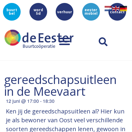
buurt
word
eester
verhuur
contact
bel
lid
mobiel
gereedschapsuitleen
in de Meevaart
12 juni
@
17:00
-
18:30
Ken jij de gereedschapsuitleen al? Hier kun
je als bewoner van Oost veel verschillende
soorten gereedschappen lenen, gewoon in