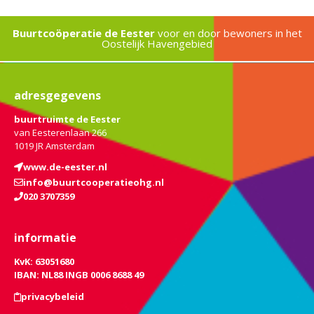
Buurtcoöperatie de Eester
voor en door bewoners in het
Oostelijk Havengebied
adresgegevens
buurtruimte de Eester
van Eesterenlaan 266
1019 JR Amsterdam
www.de-eester.nl
info@buurtcooperatieohg.nl
020 3707359
informatie
KvK: 63051680
IBAN: NL88 INGB 0006 8688 49
privacybeleid