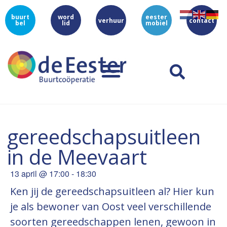
buurt
word
eester
verhuur
contact
bel
lid
mobiel
gereedschapsuitleen
in de Meevaart
13 april
@
17:00
-
18:30
Ken jij de gereedschapsuitleen al? Hier kun
je als bewoner van Oost veel verschillende
soorten gereedschappen lenen, gewoon in