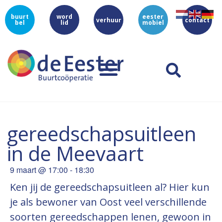
buurt
word
eester
verhuur
contact
bel
lid
mobiel
gereedschapsuitleen
in de Meevaart
9 maart
@
17:00
-
18:30
Ken jij de gereedschapsuitleen al? Hier kun
je als bewoner van Oost veel verschillende
soorten gereedschappen lenen, gewoon in