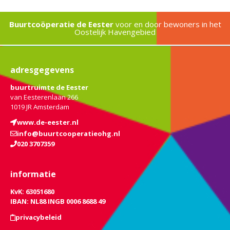
Buurtcoöperatie de Eester
voor en door bewoners in het
Oostelijk Havengebied
adresgegevens
buurtruimte de Eester
van Eesterenlaan 266
1019 JR Amsterdam
www.de-eester.nl
info@buurtcooperatieohg.nl
020 3707359
informatie
KvK: 63051680
IBAN: NL88 INGB 0006 8688 49
privacybeleid