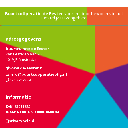
Buurtcoöperatie de Eester
voor en door bewoners in het
Oostelijk Havengebied
adresgegevens
buurtruimte de Eester
van Eesterenlaan 266
1019 JR Amsterdam
www.de-eester.nl
info@buurtcooperatieohg.nl
020 3707359
informatie
KvK: 63051680
IBAN: NL88 INGB 0006 8688 49
privacybeleid