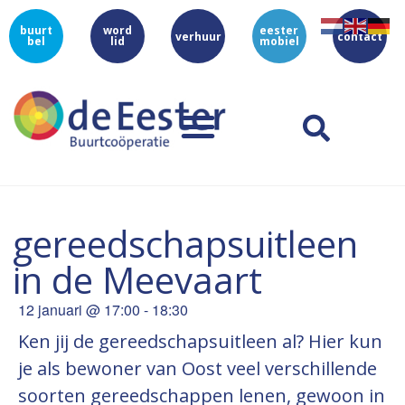
buurt
word
eester
verhuur
contact
bel
lid
mobiel
gereedschapsuitleen
in de Meevaart
12 januari
@
17:00
-
18:30
Ken jij de gereedschapsuitleen al? Hier kun
je als bewoner van Oost veel verschillende
soorten gereedschappen lenen, gewoon in