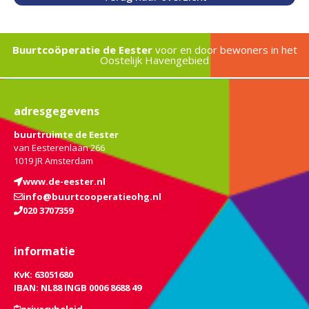
Buurtcoöperatie de Eester
voor en door bewoners in het
Oostelijk Havengebied
adresgegevens
buurtruimte de Eester
van Eesterenlaan 266
1019 JR Amsterdam
www.de-eester.nl
info@buurtcooperatieohg.nl
020 3707359
informatie
KvK: 63051680
IBAN: NL88 INGB 0006 8688 49
privacybeleid