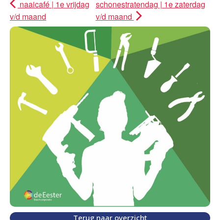
naaicafé | 1e vrijdag
schonestratendag | 1e zaterdag
v/d maand
v/d maand
Terug naar overzicht