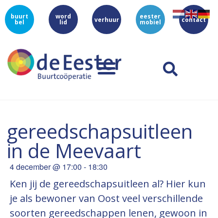
buurt
word
eester
verhuur
contact
bel
lid
mobiel
gereedschapsuitleen
in de Meevaart
4 december
@
17:00
-
18:30
Ken jij de gereedschapsuitleen al? Hier kun
je als bewoner van Oost veel verschillende
soorten gereedschappen lenen, gewoon in