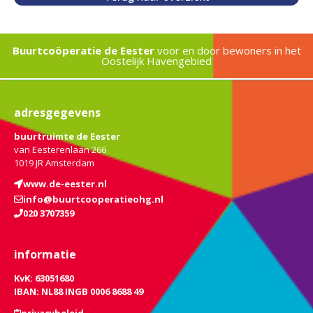
Buurtcoöperatie de Eester
voor en door bewoners in het
Oostelijk Havengebied
adresgegevens
buurtruimte de Eester
van Eesterenlaan 266
1019 JR Amsterdam
www.de-eester.nl
info@buurtcooperatieohg.nl
020 3707359
informatie
KvK: 63051680
IBAN: NL88 INGB 0006 8688 49
privacybeleid