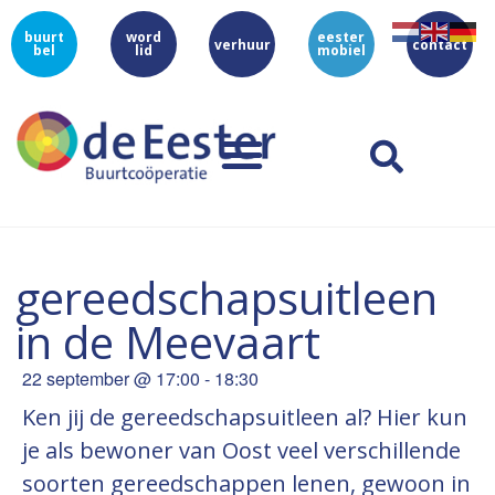
buurt
word
eester
verhuur
contact
bel
lid
mobiel
gereedschapsuitleen
in de Meevaart
22 september
@
17:00
-
18:30
Ken jij de gereedschapsuitleen al? Hier kun
je als bewoner van Oost veel verschillende
soorten gereedschappen lenen, gewoon in