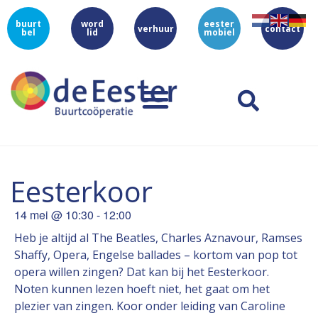
buurt
word
eester
verhuur
contact
bel
lid
mobiel
Eesterkoor
14 mei
@
10:30
-
12:00
Heb je altijd al The Beatles, Charles Aznavour, Ramses
Shaffy, Opera, Engelse ballades – kortom van pop tot
opera willen zingen? Dat kan bij het Eesterkoor.
Noten kunnen lezen hoeft niet, het gaat om het
plezier van zingen. Koor onder leiding van Caroline