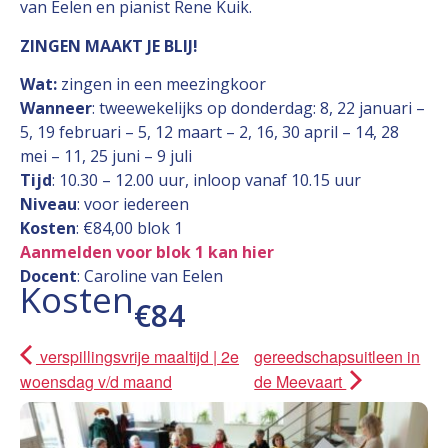
van Eelen en pianist Rene Kuik.
ZINGEN MAAKT JE BLIJ!
Wat:
zingen in een meezingkoor
Wanneer
: tweewekelijks op donderdag: 8, 22 januari –
5, 19 februari – 5, 12 maart – 2, 16, 30 april – 14, 28
mei – 11, 25 juni – 9 juli
Tijd
: 10.30 – 12.00 uur, inloop vanaf 10.15 uur
Niveau
: voor iedereen
Kosten
: €84,00 blok 1
Aanmelden voor blok 1 kan hier
Docent
: Caroline van Eelen
Kosten
€84
verspillingsvrije maaltijd | 2e
gereedschapsuitleen in
woensdag v/d maand
de Meevaart