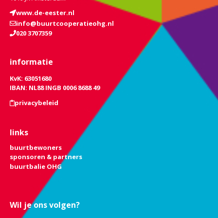
www.de-eester.nl
info@buurtcooperatieohg.nl
020 3707359
informatie
KvK: 63051680
IBAN: NL88 INGB 0006 8688 49
privacybeleid
links
buurtbewoners
sponsoren & partners
buurtbalie OHG
Wil je ons volgen?