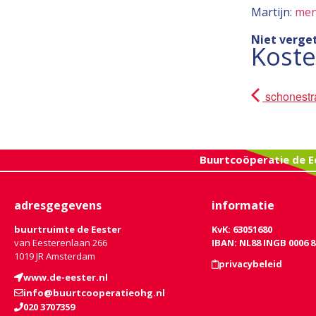
Martijn:
men
Niet verge
Kost
schonestr
Buurtcoöperatie de E
adresgegevens
informatie
buurtruimte de Eester
KvK: 63051680
van Eesterenlaan 266
IBAN: NL88 INGB 0006 8
1019 JR Amsterdam
privacybeleid
www.de-eester.nl
info@buurtcooperatieohg.nl
020 3707359