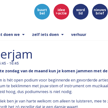
buurt
idee
word
nieuws
bel
>actie
lid
brief
t doen we
zelf iets doen
verhuur
terjam
5:45
-
16:45
ste zondag van de maand kun je komen jammen met de 
m is hét open podium voor beginnende en gevorderde arties
um te beklimmen met jouw stem of instrument om muzikaal v
eid hoog, dus podiumvrees is niet nodig.
iek ben je van harte welkom: om alleen te luisteren, mee te
rdt het zó gezellig dat je een dansje waagt.