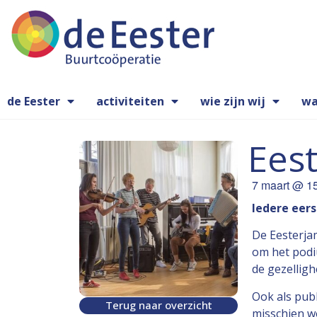
de Eester
activiteiten
wie zijn wij
wa
Ees
7 maart
@
1
Iedere eer
De Eesterja
om het podi
de gezelligh
Ook als publ
Terug naar overzicht
misschien wo