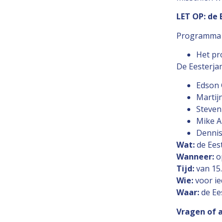
LET OP: de
Programma
Het pr
De Eesterjam
Edson 
Martij
Steven
Mike A
Dennis 
Wat:
de Ees
Wanneer:
o
Tijd:
van 15.
Wie:
voor i
Waar:
de Ee
Vragen of 