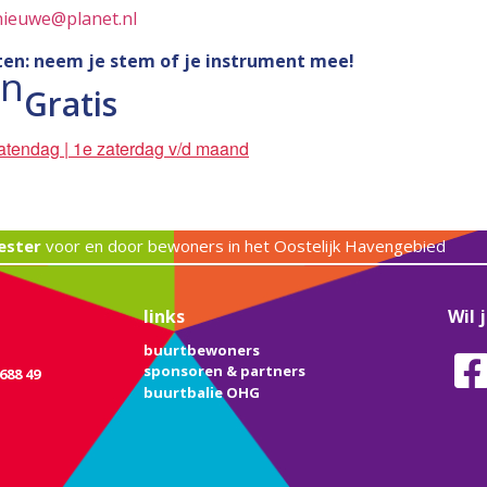
ieuwe@planet.nl
ten: neem je stem of je instrument mee!
en
Gratis
atendag | 1e zaterdag v/d maand
ester
voor en door bewoners in het Oostelijk Havengebied
links
Wil 
buurtbewoners
sponsoren & partners
688 49
buurtbalie OHG