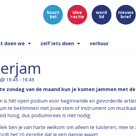
buurt
idee
word
nieuws
bel
>actie
lid
brief
t doen we
zelf iets doen
verhuur
terjam
@
15:45
-
16:45
ste zondag van de maand kun je komen jammen met de 
m is hét open podium voor beginnende en gevorderde arties
um te beklimmen met jouw stem of instrument om muzikaal v
eid hoog, dus podiumvrees is niet nodig.
iek ben je van harte welkom: om alleen te luisteren, mee te
rdt het zó gezellig dat je een dansje waagt.