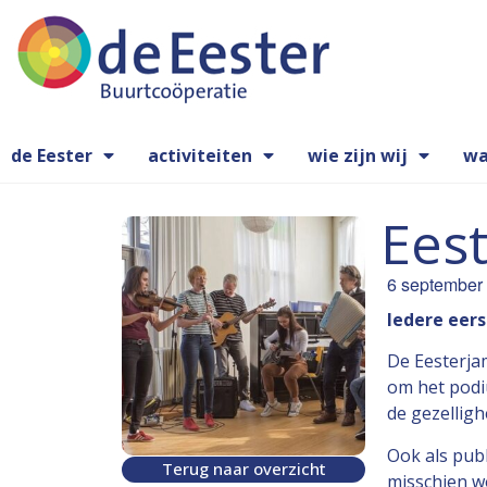
de Eester
activiteiten
wie zijn wij
wa
Ees
6 september
Iedere eer
De Eesterja
om het podi
de gezelligh
Ook als publ
Terug naar overzicht
misschien wo