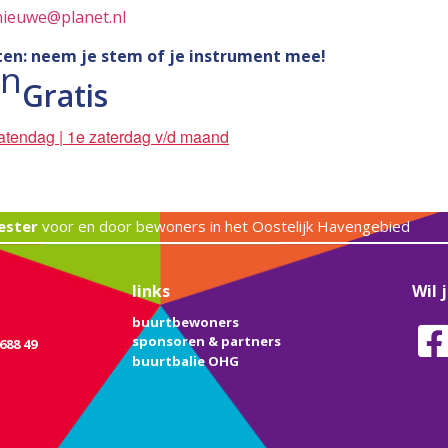
ieuwe@planet.nl
ten: neem je stem of je instrument mee!
en
Gratis
atendag | 1e zaterdag v/d maand
ester
voor en door bewoners in het Oostelijk Havengebied
links
Wil 
buurtbewoners
sponsoren & partners
688 49
buurtbalie OHG