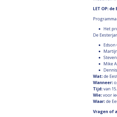
LET OP: de
Programma
Het pr
De Eesterjam
Edson 
Martij
Steven
Mike A
Dennis 
Wat:
de Ees
Wanneer:
o
Tijd:
van 15.
Wie:
voor i
Waar:
de Ee
Vragen of 