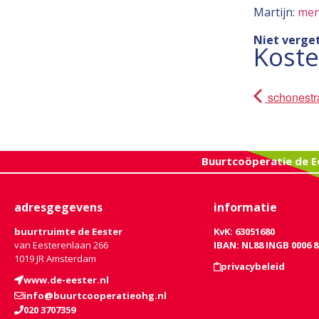
Martijn:
men
Niet verge
Kost
schonestr
Buurtcoöperatie de E
adresgegevens
informatie
buurtruimte de Eester
KvK: 63051680
van Eesterenlaan 266
IBAN: NL88 INGB 0006 8
1019 JR Amsterdam
privacybeleid
www.de-eester.nl
info@buurtcooperatieohg.nl
020 3707359