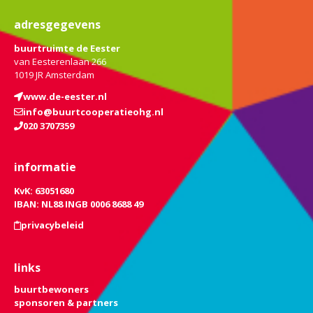
adresgegevens
buurtruimte de Eester
van Eesterenlaan 266
1019 JR Amsterdam
www.de-eester.nl
info@buurtcooperatieohg.nl
020 3707359
informatie
KvK: 63051680
IBAN: NL88 INGB 0006 8688 49
privacybeleid
links
buurtbewoners
sponsoren & partners