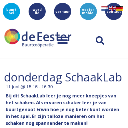
buurt
word
eester
verhuur
contact
bel
lid
mobiel
donderdag SchaakLab
11 juni
@
15:15
-
16:30
Bij dit SchaakLab leer je nog meer kneepjes van
het schaken. Als ervaren schaker leer je van
buurtgenoot Erwin hoe je nog beter kunt worden
in het spel. Er zijn talloze manieren om het
schaken nog spannender te maken!