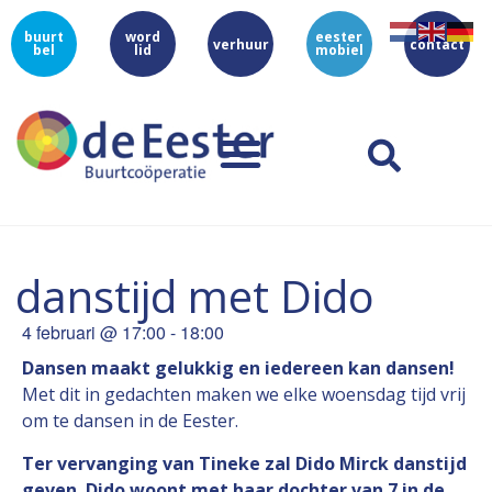
buurt
word
eester
verhuur
contact
bel
lid
mobiel
danstijd met Dido
4 februari
@
17:00
-
18:00
Dansen maakt gelukkig en iedereen kan dansen!
Met dit in gedachten maken we elke woensdag tijd vrij
om te dansen in de Eester.
Ter vervanging van Tineke zal Dido Mirck danstijd
geven. Dido woont met haar dochter van 7 in de