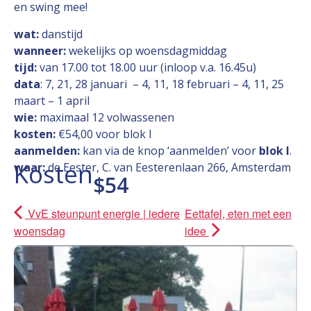
en swing mee!
wat:
danstijd
wanneer:
wekelijks op woensdagmiddag
tijd:
van 17.00 tot 18.00 uur (inloop v.a. 16.45u)
data
: 7, 21, 28 januari – 4, 11, 18 februari – 4, 11, 25
maart – 1 april
wie:
maximaal 12 volwassenen
kosten:
€54,00 voor blok I
aanmelden:
kan via de knop ‘aanmelden’ voor
blok I
.
Kosten
waar:
de Eester, C. van Eesterenlaan 266, Amsterdam
$54
VvE steunpunt energie | iedere
Eettafel, eten met een
woensdag
idee