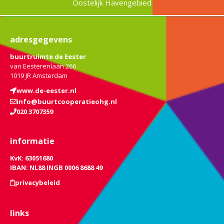
Oostelijk Havengebied
adresgegevens
buurtruimte de Eester
van Eesterenlaan 266
1019 JR Amsterdam
www.de-eester.nl
info@buurtcooperatieohg.nl
020 3707359
informatie
KvK: 63051680
IBAN: NL88 INGB 0006 8688 49
privacybeleid
links